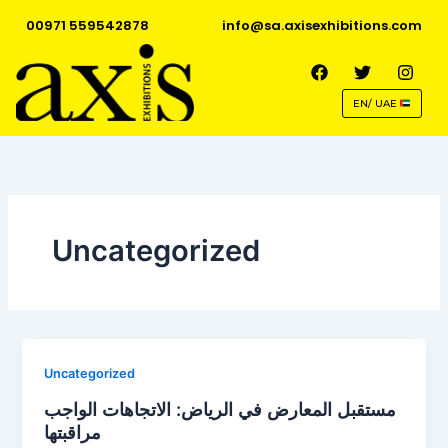
Skip
00971 559542878
info@sa.axisexhibitions.com
to
content
F
T
I
a
w
n
c
i
s
EN/ UAE
e
t
t
b
t
a
o
e
g
o
r
r
k
a
m
Uncategorized
Uncategorized
مستقبل المعارض في الرياض: الاتجاهات الواجب
مراقبتها