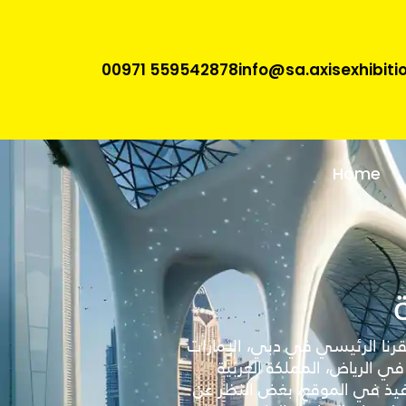
00971 559542878
info@sa.axisexhibit
Home
نا الرئيسي في دبي، الإمارات
ي الرياض، المملكة العربية
تنفيذ في الموقع، بغض النظر عن